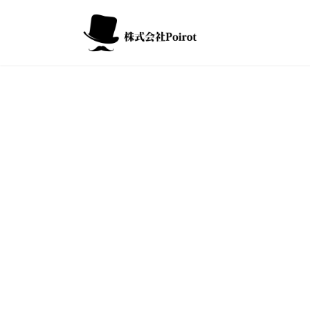
コ
ナ
ン
ビ
テ
ゲ
ン
ー
ツ
シ
へ
ョ
ス
ン
キ
に
ッ
移
プ
動